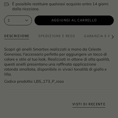
È possibile restituire qualsiasi acquisto entro 14 giorni
dalla ricezione.
AGGIUNGI AL CARRELLO
1
DESCRIZIONE
SPEDIZIONE E RESO
GARANZIA E AUTE
Vedi
tutto
Scopri gli anelli Smarties realizzati a mano da Celeste
Generoso, l'accessorio perfetto per aggiungere un tocco di
colore e stile al tuo look. Realizzati in ottone di alta qualità,
questi anelli presentano una raffinata applicazione
rotonda smaltata, disponibile in vivaci tonalità di giallo e
lilla.
Codice prodotto: LBS_173_P_rosa
VISTI DI RECENTE