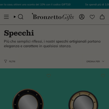
Passa
er la casa, ottieni uno sconto del 10% con il codice
GIFT10
!
Se spendi più di 1.000
al
contenuto
Cerca
Account
Specchi
Più che semplici riflessi, i nostri
specchi artigianali
portano
eleganza e carattere
in qualsiasi stanza.
Ordi
FILTRI
ORDINA PER
per